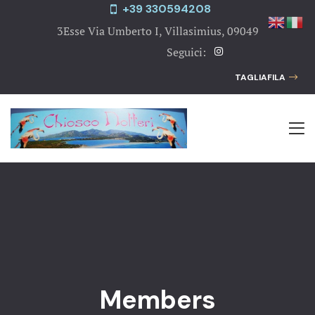
+39 330594208
HOMEPAG
3Esse Via Umberto I, Villasimius, 09049
Seguici:
L’AREA M
Homepage
TAGLIAFILA
GALLERIA
L’Area Mari
CONTATTI
Galleria
TAGLIAFIL
Contatti
LOGIN
Tagliafila
Login
Members