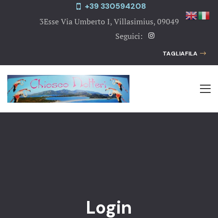
+39 330594208
HOMEPAG
3Esse Via Umberto I, Villasimius, 09049
Seguici:
L’AREA M
Homepage
TAGLIAFILA
GALLERIA
L’Area Mari
CONTATTI
Galleria
TAGLIAFIL
Contatti
LOGIN
Tagliafila
Login
Login